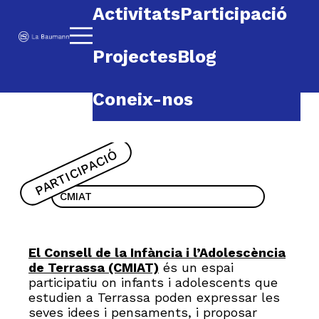
Saltar al contenido
Activitats
Participació
Baumann
Projectes
Blog
Coneix-nos
PARTICIPACIÓ
CMIAT
El Consell de la Infància i l’Adolescència
de Terrassa (CMIAT)
és un espai
participatiu on infants i adolescents que
estudien a Terrassa poden expressar les
seves idees i pensaments, i proposar