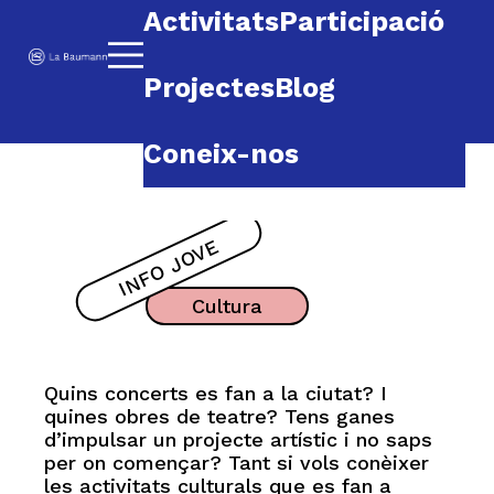
Saltar al contenido
Activitats
Participació
Baumann
Projectes
Blog
Coneix-nos
INFO JOVE
Cultura
Quins concerts es fan a la ciutat? I
quines obres de teatre? Tens ganes
d’impulsar un projecte artístic i no saps
per on començar? Tant si vols conèixer
les activitats culturals que es fan a