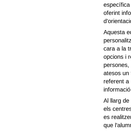
específica
oferint in
d’orientac
Aquesta ed
personalit
cara a la t
opcions i 
persones, 
atesos un 
referent a 
informació
Al llarg d
els centres
es realitze
que l’alum