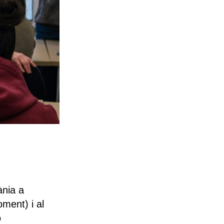
ània a
oment) i al
ó