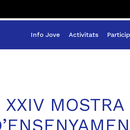
Info Jove
Activitats
Partici
XXIV MOSTRA
D’ENSENYAMEN