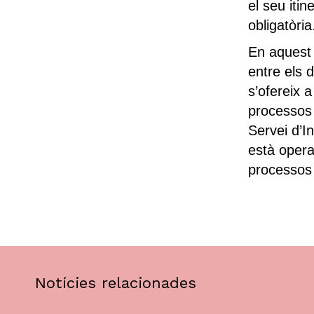
el seu itin
obligatòria
En aquest 
entre els d
s’ofereix 
processos 
Servei d’In
està opera
processos d
Notícies relacionades