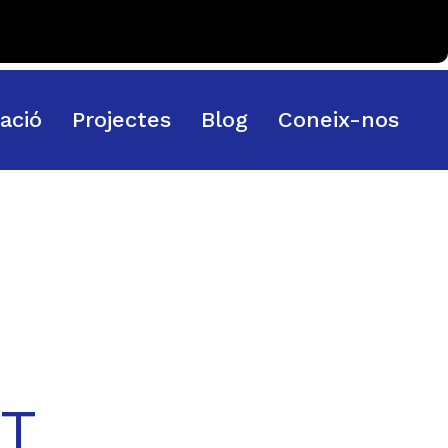
pació
Projectes
Blog
Coneix-nos
T