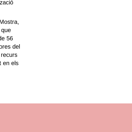
tzació
 Mostra,
ó que
 de 56
ores del
 recurs
 en els