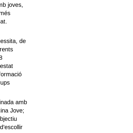
mb joves,
 més
at.
essita, de
erents
8
 estat
nformació
rups
rdinada amb
cina Jove;
bjectiu
’escollir