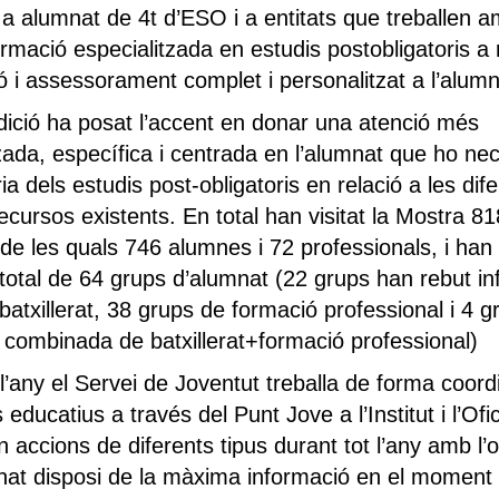
 a alumnat de 4t d’ESO i a entitats que treballen a
formació especialitzada en estudis postobligatoris a
ió i assessorament complet i personalitzat a l’alumn
ició ha posat l’accent en donar una atenció més
zada, específica i centrada en l’alumnat que ho nec
ria dels estudis post-obligatoris en relació a les dif
recursos existents. En total han visitat la Mostra 81
de les quals 746 alumnes i 72 professionals,
i han
total de 64 grups d’alumnat (22 grups han rebut i
batxillerat, 38 grups de formació professional i 4 g
 combinada de batxillerat+formació professional)
e l’any el Servei de Joventut treballa de forma coo
 educatius a través del Punt Jove a l’Institut i l’Ofi
n accions de diferents tipus durant tot l’any amb l’o
nat disposi de la màxima informació en el moment d