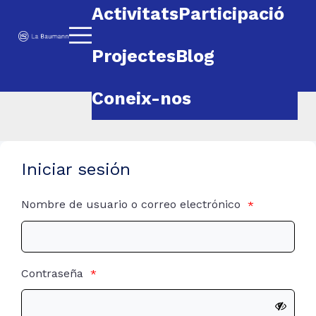
Saltar al contenido
Activitats
Participació
Baumann
Projectes
Blog
Coneix-nos
Iniciar sesión
Nombre de usuario o correo electrónico
*
Contraseña
*