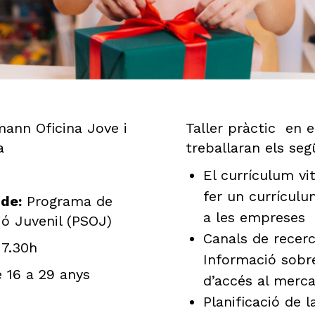
ann Oficina Jove i
Taller pràctic en e
a
treballaran els se
El currículum vi
fer un currícul
 de:
Programa de
a les empreses
ió Juvenil (PSOJ)
Canals de recerc
17.30h
Informació sobre
e 16 a 29 anys
d’accés al merca
Planificació de l