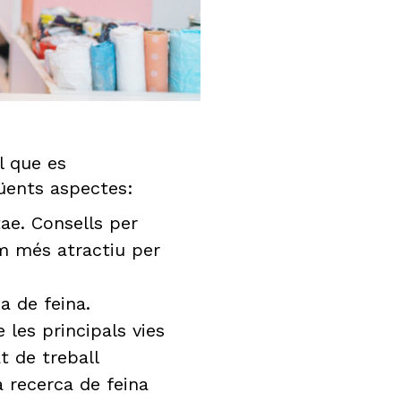
l que es
güents aspectes:
tae. Consells per
um més atractiu per
a de feina.
 les principals vies
t de treball
a recerca de feina