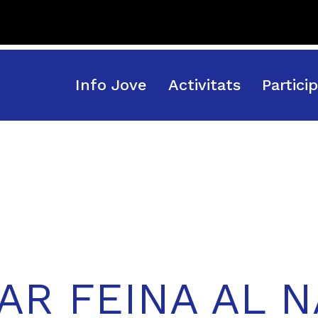
Info Jove
Activitats
Partici
AR FEINA AL N