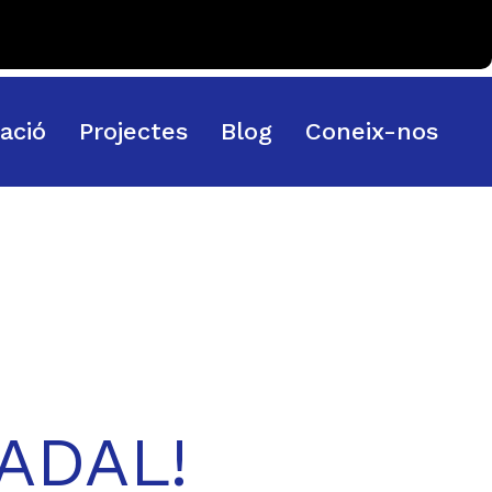
pació
Projectes
Blog
Coneix-nos
ADAL!